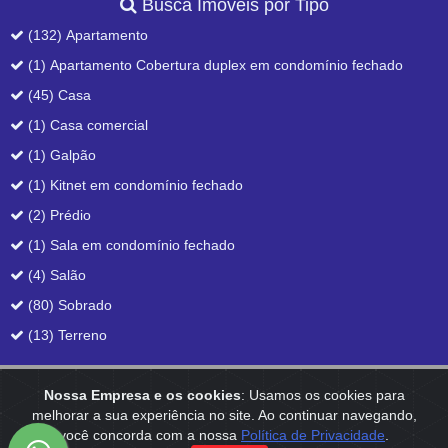
Busca Imóveis por Tipo
(132) Apartamento
(1) Apartamento Cobertura duplex em condomínio fechado
(45) Casa
(1) Casa comercial
(1) Galpão
(1) Kitnet em condomínio fechado
(2) Prédio
(1) Sala em condomínio fechado
(4) Salão
(80) Sobrado
(13) Terreno
Nossa Empresa e os cookies
: Usamos os cookies para
Home
|
Empresa
|
Anuncie
|
Contato
melhorar a sua experiência no site. Ao continuar navegando,
você concorda com a nossa
Política de Privacidade
.
Reservamo-nos o direito de qualquer erro de digitação, assim como o