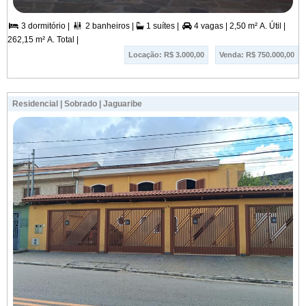
3 dormitório |
2 banheiros |
1 suítes |
4 vagas |
2,50 m² A. Útil |



262,15 m² A. Total |
Locação: R$ 3.000,00
Venda: R$ 750.000,00
Residencial | Sobrado | Jaguaribe