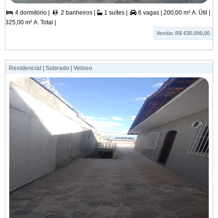
4 dormitório |
2 banheiros |
1 suítes |
6 vagas |
200,00 m² A. Útil |



325,00 m² A. Total |
Venda: R$ 630.000,00
Residencial | Sobrado | Veloso