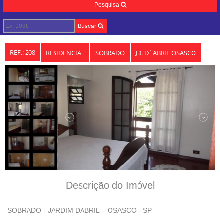
Pesquisa
Buscar
REF.: 208
RESIDENCIAL
SOBRADO
JD. D´ABRIL OSASCO
Descrição do Imóvel
SOBRADO - JARDIM DABRIL -  OSASCO - SP
